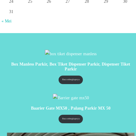
24
25
26
27
28
29
30
31
« Mei
Box Manless Parkir, Box Tiket Dispenser Parkir, Dispenser Tiket
Parkir
Baca selengkapnya
Baarier Gate MX50 , Palang Parkir MX 50
Baca selengkapnya