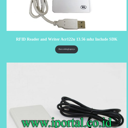
RFID Reader and Writer Acr122u 13.56 mhz Include SDK
Baca selengkapnya