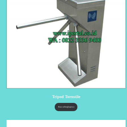
Tripod Turnstile
Baca selengkapnya