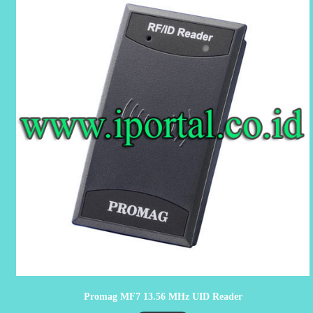
Promag MF7 13.56 MHz UID Reader