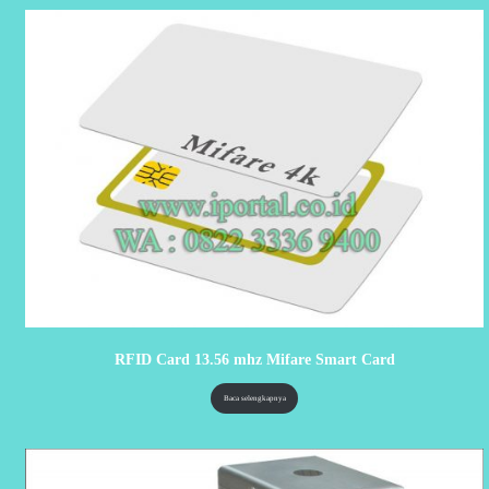
RFID Card 13.56 mhz Mifare Smart Card
Baca selengkapnya