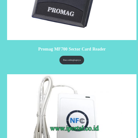
Promag MF700 Sector Card Reader
Baca selengkapnya