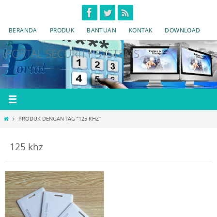
Skip
to
BERANDA
PRODUK
BANTUAN
KONTAK
DOWNLOAD
content
IPORTAL SECURITY SYSTEMS
HOME
PRODUK DENGAN TAG “125 KHZ”
125 khz