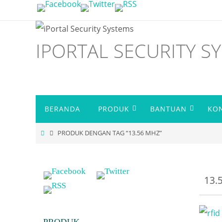
Skip
to
content
IPORTAL SECURITY S
Skip
BERANDA
PRODUK
BANTUAN
KO
to
content
HOME
PRODUK DENGAN TAG “13.56 MHZ”
13.