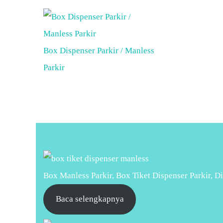
Box Dispenser Parkir / Manless
Parkir
Box Manless Parkir, Box Tiket Dispenser Parkir, Di
Baca selengkapnya