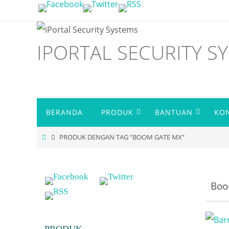
Skip
to
content
IPORTAL SECURITY S
Skip
BERANDA
PRODUK
BANTUAN
KO
to
content
HOME
PRODUK DENGAN TAG “BOOM GATE MX”
Boo