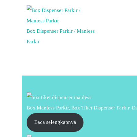
Box Dispenser Parkir / Manless
Parkir
Box Manless Parkir, Box Tiket Dispenser Parkir, Di
Baca selengkapnya