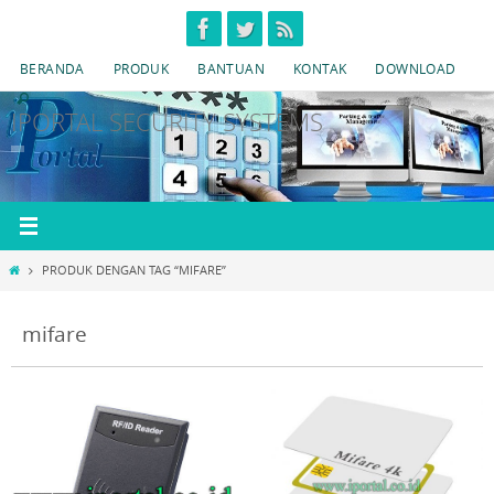
Skip
to
BERANDA
PRODUK
BANTUAN
KONTAK
DOWNLOAD
content
IPORTAL SECURITY SYSTEMS
HOME
PRODUK DENGAN TAG “MIFARE”
mifare