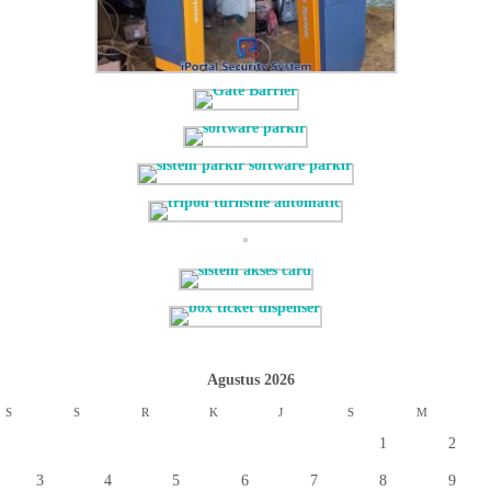
Agustus 2026
S
S
R
K
J
S
M
1
2
3
4
5
6
7
8
9