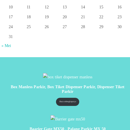
10
11
12
13
14
15
16
17
18
19
20
21
22
23
24
25
26
27
28
29
30
31
« Mei
Box Manless Parkir, Box Tiket Dispenser Parkir, Dispenser Tiket
Parkir
Baca selengkapnya
Baarier Gate MX50 , Palang Parkir MX 50