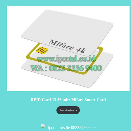
RFID Card 13.56 mhz Mifare Smart Card
Baca selengkapnya