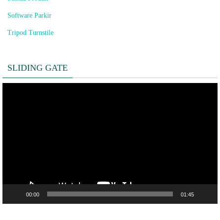
Software Parkir
Tripod Turnstile
SLIDING GATE
Pemutar
Video
00:00
01:45