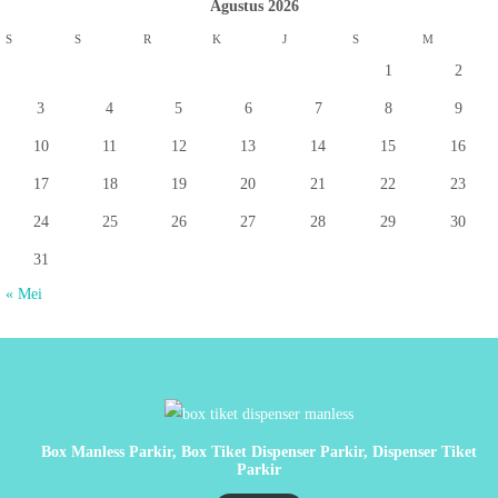
Agustus 2026
S
S
R
K
J
S
M
1
2
3
4
5
6
7
8
9
10
11
12
13
14
15
16
17
18
19
20
21
22
23
24
25
26
27
28
29
30
31
« Mei
Box Manless Parkir, Box Tiket Dispenser Parkir, Dispenser Tiket
Parkir