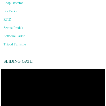
Loop Detector
Pos Parkir
RFID
Semua Produk
Software Parkir
Tripod Turnstile
SLIDING GATE
Pemutar
Video