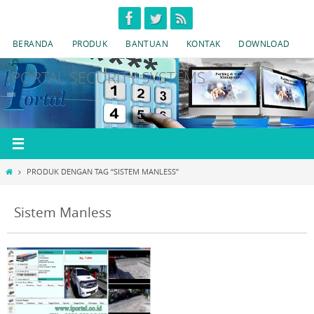
Skip
to
BERANDA
PRODUK
BANTUAN
KONTAK
DOWNLOAD
content
IPORTAL SECURITY SYSTEMS
HOME
PRODUK DENGAN TAG “SISTEM MANLESS”
Sistem Manless