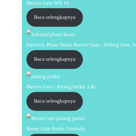
Barrier Gate MX 10
Baca selengkapnya
Infrared, Photo Beam Barrier Gate , Sliding Gate, 
Baca selengkapnya
Barrier Gate / Palang Parkir 1,8s
Baca selengkapnya
Boom Gate Parkir Otomatis