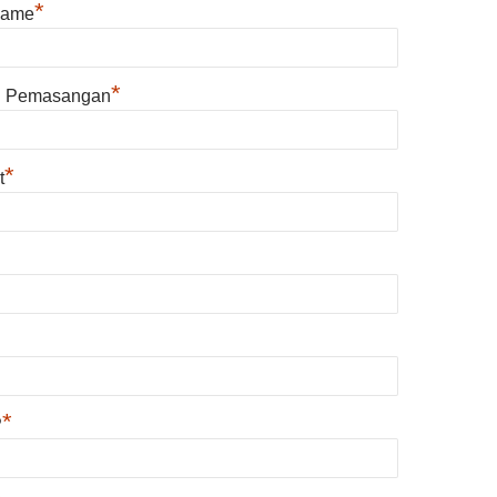
*
Name
*
i Pemasangan
*
t
*
P