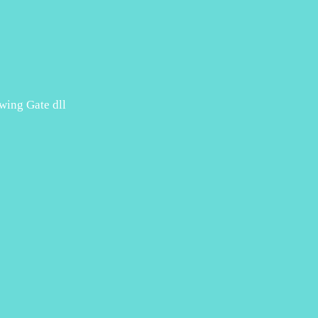
Swing Gate dll