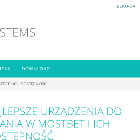
BERANDA
YSTEMS
NTAK
DOWNLOAD
TBET I ICH DOSTĘPNOŚĆ
JLEPSZE URZĄDZENIA DO
ANIA W MOSTBET I ICH
STĘPNOŚĆ