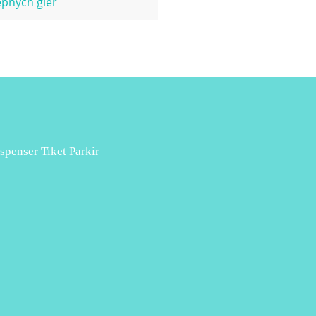
ępnych gier
spenser Tiket Parkir