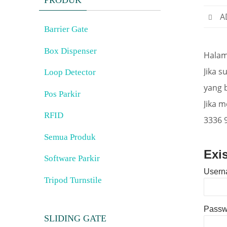
PRODUK
A
Barrier Gate
Box Dispenser
Halama
Jika 
Loop Detector
yang 
Pos Parkir
Jika 
RFID
3336 
Semua Produk
Exi
Software Parkir
Usern
Tripod Turnstile
Passw
SLIDING GATE