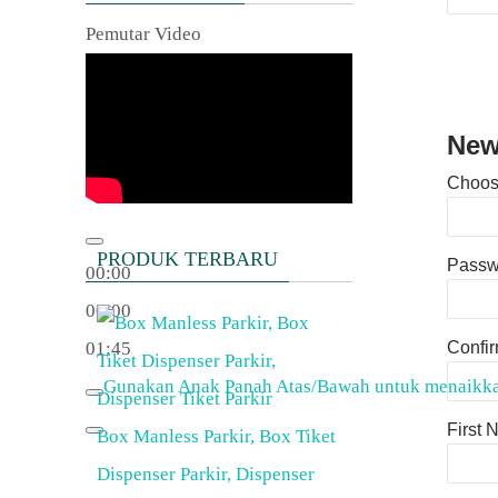
Pemutar Video
New
Choos
PRODUK TERBARU
Passw
00:00
00:00
01:45
Confi
Gunakan Anak Panah Atas/Bawah untuk menaikka
First
Box Manless Parkir, Box Tiket
Dispenser Parkir, Dispenser