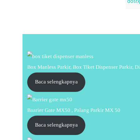
dost
Box Manless Parkir, Box Tiket Dispenser Parkir, Di
Baca selengkapnya
Baarier Gate MX50 , Palang Parkir MX 50
Baca selengkapnya